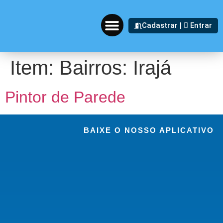
Cadastrar |
Entrar
Item: Bairros:
Irajá
A EMPRESA
INDIQUE E GANHE
Pintor de Parede
BAIXE O NOSSO APLICATIVO