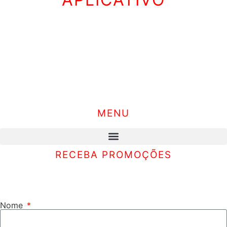
MENU
RECEBA PROMOÇÕES
Inscreva-se e receba as nossas promoções, descontos e
muito mais…
Nome