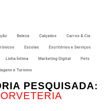
ação
Beleza
Calçados
Carros & Cia
trônicos
Escolas
Escritórios e Serviços
Linha Íntima
Marketing Digital
Pets
iagens e Turismo
RIA PESQUISADA:
SORVETERIA