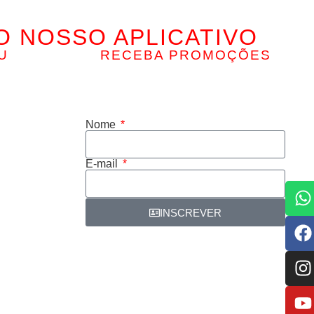
O NOSSO APLICATIVO
U
RECEBA PROMOÇÕES
Inscreva-se e receba as nossas
promoções, descontos e muito mais…
Nome
E-mail
INSCREVER