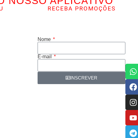
O NOSSO APLICATIVO
U
RECEBA PROMOÇÕES
Inscreva-se e receba as nossas
promoções, descontos e muito mais…
Nome
E-mail
INSCREVER