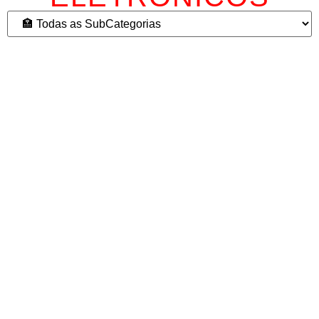
FILTROS
Pesquisar por Nome
Tipo de Empresa
Todos
Informática
Cidades
bairros